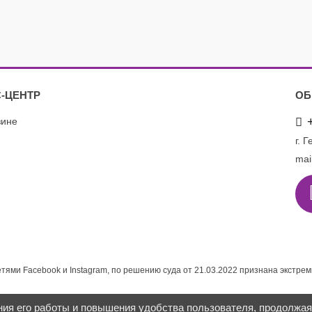
-ЦЕНТР
ОБ
зине
г. 
mai
етями Facebook и Instagram, по решению суда от 21.03.2022 признана экстре
ния его работы и повышения удобства пользователя, продолжа