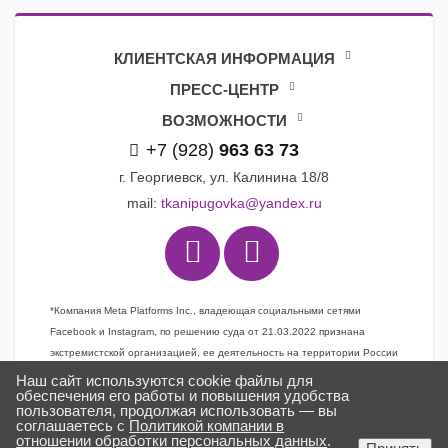
КЛИЕНТСКАЯ ИНФОРМАЦИЯ
ПРЕСС-ЦЕНТР
ВОЗМОЖНОСТИ
+7 (928)
963 63 73
г. Георгиевск, ул. Калинина 18/8
mail:
tkanipugovka@yandex.ru
*Компания Meta Platforms Inc., владеющая социальными сетями
Facebook и Instagram, по решению суда от 21.03.2022 признана
экстремистской организацией, ее деятельность на территории России
запрещена
Наш сайт используются cookie файлы для
обеспечения его работы и повышения удобства
пользователя, продолжая использовать — вы
соглашаетесь с
Политикой компании в
Задать вопрос
отношении обработки персональных данных
.