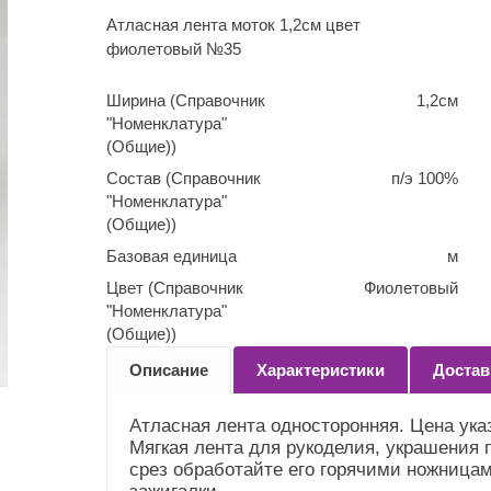
Атласная лента моток 1,2см цвет
фиолетовый №35
Ширина (Справочник
1,2см
"Номенклатура"
(Общие))
Состав (Справочник
п/э 100%
"Номенклатура"
(Общие))
Базовая единица
м
Цвет (Справочник
Фиолетовый
"Номенклатура"
(Общие))
Описание
Характеристики
Достав
Атласная лента односторонняя. Цена указ
Мягкая лента для рукоделия, украшения 
срез обработайте его горячими ножницам