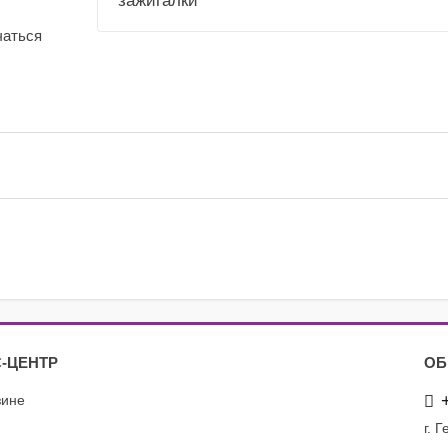
зажигалки
чаться
-ЦЕНТР
ОБ
зине
г. 