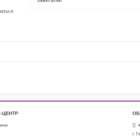
зажигалки
чаться
-ЦЕНТР
ОБ
зине
г. 