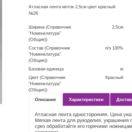
Атласная лента моток 2,5см цвет красный
№26
Ширина (Справочник
2,5см
"Номенклатура"
(Общие))
Состав (Справочник
п/э 100%
"Номенклатура"
(Общие))
Базовая единица
м
Цвет (Справочник
Красный
"Номенклатура"
(Общие))
Описание
Характеристики
Достав
Атласная лента односторонняя. Цена указ
Мягкая лента для рукоделия, украшения 
срез обработайте его горячими ножницам