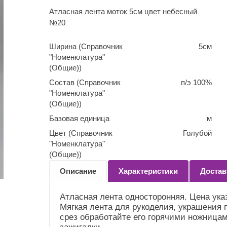
Атласная лента моток 5см цвет небесный
№20
Ширина (Справочник
5см
"Номенклатура"
(Общие))
Состав (Справочник
п/э 100%
"Номенклатура"
(Общие))
Базовая единица
м
Цвет (Справочник
Голубой
"Номенклатура"
(Общие))
Описание
Характеристики
Достав
Атласная лента односторонняя. Цена указ
Мягкая лента для рукоделия, украшения 
срез обработайте его горячими ножницам