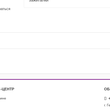
зажигалки
чаться
-ЦЕНТР
ОБ
зине
г. 