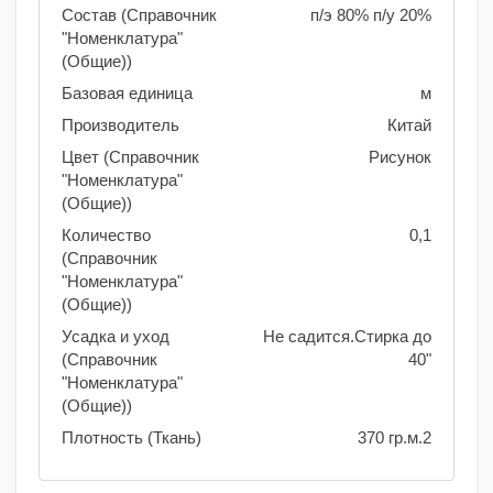
Состав (Справочник
п/э 80% п/у 20%
"Номенклатура"
(Общие))
Базовая единица
м
Производитель
Китай
Цвет (Справочник
Рисунок
"Номенклатура"
(Общие))
Количество
0,1
(Справочник
"Номенклатура"
(Общие))
Усадка и уход
Не садится.Стирка до
(Справочник
40"
"Номенклатура"
(Общие))
Плотность (Ткань)
370 гр.м.2