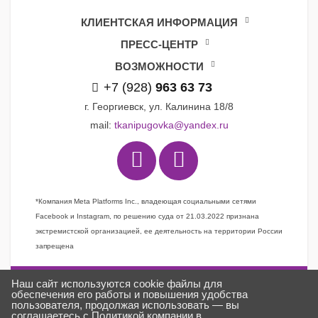
КЛИЕНТСКАЯ ИНФОРМАЦИЯ
ПРЕСС-ЦЕНТР
ВОЗМОЖНОСТИ
+7 (928)
963 63 73
г. Георгиевск, ул. Калинина 18/8
mail:
tkanipugovka@yandex.ru
*Компания Meta Platforms Inc., владеющая социальными сетями
Facebook и Instagram, по решению суда от 21.03.2022 признана
экстремистской организацией, ее деятельность на территории России
запрещена
Наш сайт используются cookie файлы для
Задать вопрос
обеспечения его работы и повышения удобства
пользователя, продолжая использовать — вы
Заказать звонок
соглашаетесь с
Политикой компании в