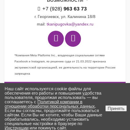
ВОЗМОЖНОСТИ
+7 (928)
963 63 73
г. Георгиевск, ул. Калинина 18/8
mail:
tkanipugovka@yandex.ru
*Компания Meta Platforms Inc., владеющая социальными сетями
Facebook и Instagram, по решению суда от 21.03.2022 признана
экстремистской организацией, ее деятельность на территории России
запрещена
Наш сайт используются cookie файлы для
Задать вопрос
обеспечения его работы и повышения удобства
пользователя, продолжая использовать — вы
Заказать звонок
соглашаетесь с
Политикой компании в
отношении обработки персональных данных
.
Создано в
ГИПЕРКУБ®
Принять
Если вы согласны, продолжайте пользоваться
ткани «Пуговка» © 2025
сайтом. Если Вы не хотите, чтобы Ваши данные
обрабатывались, необходимо установить
специальные настройки в браузере по
Инструкции
или покинуть сайт.