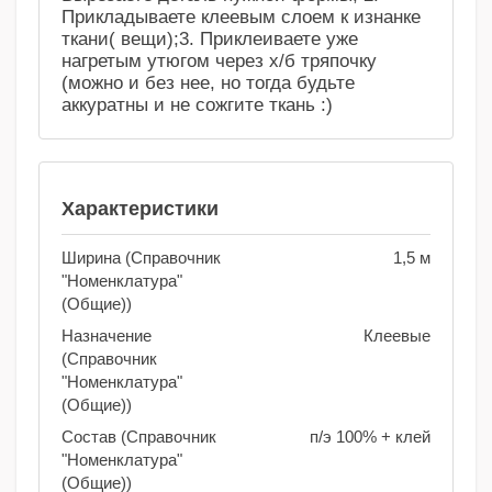
Прикладываете клеевым слоем к изнанке
ткани( вещи);3. Приклеиваете уже
нагретым утюгом через х/б тряпочку
(можно и без нее, но тогда будьте
аккуратны и не сожгите ткань :)
Характеристики
Ширина (Справочник
1,5 м
"Номенклатура"
(Общие))
Назначение
Клеевые
(Справочник
"Номенклатура"
(Общие))
Состав (Справочник
п/э 100% + клей
"Номенклатура"
(Общие))