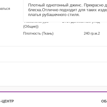
(Общие))
Плотный однотонный джинс. Прекрасно д
чаться
блеска.Отлично подходит для таких изде
Усадка и уход
Немного садится.
платья рубашечного стиля.
(Справочник
Рекомендуем сделать
"Номенклатура"
ВТО. Деликатный уход
(Общие))
Плотность (Ткань)
240 гр.м.2
-ЦЕНТР
ОБ