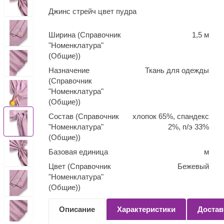
Джинс стрейч цвет пудра
Ширина (Справочник
1,5 м
"Номенклатура"
(Общие))
Назначение
Ткань для одежды
(Справочник
"Номенклатура"
(Общие))
Состав (Справочник
хлопок 65%, спандекс
"Номенклатура"
2%, п/э 33%
(Общие))
Базовая единица
м
Цвет (Справочник
Бежевый
"Номенклатура"
(Общие))
Количество
0,1
Описание
Характеристики
Достав
(Справочник
"Номенклатура"