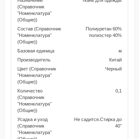
Назначение
Ткань для одежды
(Справочник
"Номенклатура"
(Общие))
Состав (Справочник
Полиуретан 60%
"Номенклатура"
полиэстер 40%
(Общие))
Базовая единица
м
Производитель
Китай
Цвет (Справочник
Черный
"Номенклатура"
(Общие))
Количество
0,1
(Справочник
"Номенклатура"
(Общие))
Усадка и уход
Не садится.Стирка до
(Справочник
40"
"Номенклатура"
(Общие))