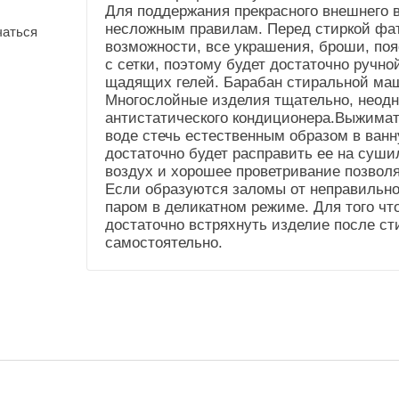
Для поддержания прекрасного внешнего в
(Общие))
несложным правилам. Перед стиркой фат
чаться
Усадка и уход
Не садится.Стирка до
возможности, все украшения, броши, поя
(Справочник
40"
с сетки, поэтому будет достаточно ручн
"Номенклатура"
щадящих гелей. Барабан стиральной маш
(Общие))
Многослойные изделия тщательно, неодн
антистатического кондиционера.Выжимат
воде стечь естественным образом в ванну
достаточно будет расправить ее на суши
воздух и хорошее проветривание позвол
Если образуются заломы от неправильног
паром в деликатном режиме. Для того чт
достаточно встряхнуть изделие после ст
самостоятельно.