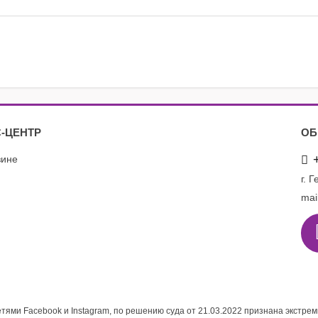
-ЦЕНТР
ОБ
зине
г. 
mai
етями Facebook и Instagram, по решению суда от 21.03.2022 признана экстре