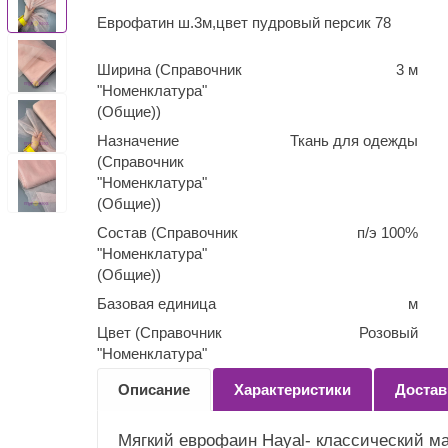
Еврофатин ш.3м,цвет пудровый персик 78
Ширина (Справочник
3 м
"Номенклатура"
(Общие))
Назначение
Ткань для одежды
(Справочник
"Номенклатура"
(Общие))
Состав (Справочник
п/э 100%
"Номенклатура"
(Общие))
Базовая единица
м
Цвет (Справочник
Розовый
"Номенклатура"
(Общие))
Описание
Характеристики
Достав
Количество
0,1
(Справочник
Мягкий еврофаин Hayal- классический м
"Номенклатура"