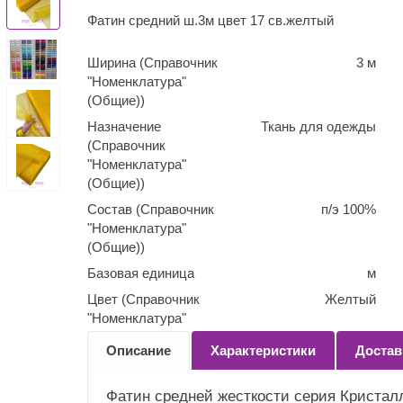
Фатин средний ш.3м цвет 17 св.желтый
Ширина (Справочник
3 м
"Номенклатура"
(Общие))
Назначение
Ткань для одежды
(Справочник
"Номенклатура"
(Общие))
Состав (Справочник
п/э 100%
"Номенклатура"
(Общие))
Базовая единица
м
Цвет (Справочник
Желтый
"Номенклатура"
(Общие))
Описание
Характеристики
Достав
Количество
0,1
(Справочник
Фатин средней жесткости серия Кристалл
"Номенклатура"