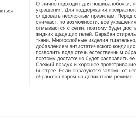
Отлично подходит для пошива юбочки, по
(Общие))
украшения. Для поддержания прекрасного
чаться
Усадка и уход
Не садится.Стирка до
следовать несложным правилам. Перед с
(Справочник
40"
снимают, по возможности, все украшения,
"Номенклатура"
отмываются с сетки, поэтому будет дост
(Общие))
жидких щадящих гелей. Барабан стираль
ткани. Многослойные изделия тщательно
добавлением антистатического кондицио
позволить воде стечь естественным образ
поэтому достаточно будет расправить ее
Свежий воздух и хорошее проветривание
быстрее. Если образуются заломы от неп
обработка паром на деликатном режиме.