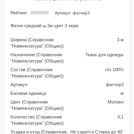
Рейтинг:
Артикул: фатчер3
Фатин средний ш.3м цвет 3 экрю
Ширина (Справочник
3 м
"Номенклатура" (Общие))
Назначение (Справочник
Ткань для одежды
"Номенклатура" (Общие))
Состав (Справочник
п/э 100%
"Номенклатура" (Общие))
Артикул
фатчер3
Базовая единица
м
Цвет (Справочник
Молоко
"Номенклатура" (Общие))
Количество (Справочник
0,1
"Номенклатура" (Общие))
Усадка и уход (Справочник
Не садится.Стирка до 40"