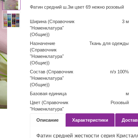
Фатин средний ш.3м цвет 69 нежно розовый
Ширина (Справочник
3 м
"Номенклатура"
(Общие))
Назначение
Ткань для одежды
(Справочник
"Номенклатура"
(Общие))
Состав (Справочник
п/э 100%
"Номенклатура"
(Общие))
Базовая единица
м
Цвет (Справочник
Розовый
"Номенклатура"
(Общие))
Описание
Характеристики
Достав
Количество
0,1
(Справочник
Фатин средней жесткости серия Кристалл
"Номенклатура"