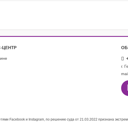
-ЦЕНТР
ОБ
зине
г. 
mai
етями Facebook и Instagram, по решению суда от 21.03.2022 признана экстре