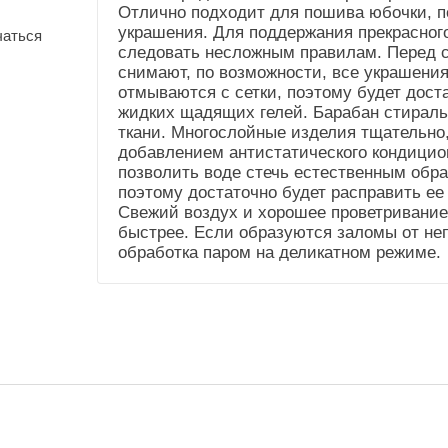
Отлично подходит для пошива юбочки, по
(Общие))
украшения. Для поддержания прекрасного
чаться
Усадка и уход
Не садится.Стирка до
следовать несложным правилам. Перед с
(Справочник
40"
снимают, по возможности, все украшения,
"Номенклатура"
отмываются с сетки, поэтому будет дост
(Общие))
жидких щадящих гелей. Барабан стираль
ткани. Многослойные изделия тщательно
добавлением антистатического кондицио
позволить воде стечь естественным образ
поэтому достаточно будет расправить ее
Свежий воздух и хорошее проветривание
быстрее. Если образуются заломы от неп
обработка паром на деликатном режиме.