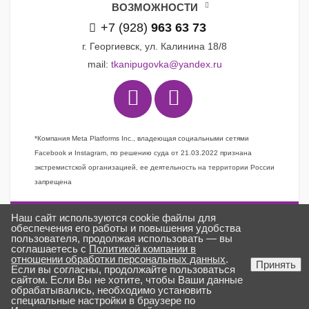
ВОЗМОЖНОСТИ
+7 (928)
963 63 73
г. Георгиевск, ул. Калинина 18/8
mail:
tkanipugovka@yandex.ru
*Компания Meta Platforms Inc., владеющая социальными сетями
Facebook и Instagram, по решению суда от 21.03.2022 признана
экстремистской организацией, ее деятельность на территории России
запрещена
Наш сайт используются cookie файлы для
Задать вопрос
обеспечения его работы и повышения удобства
пользователя, продолжая использовать — вы
Заказать звонок
соглашаетесь с
Политикой компании в
отношении обработки персональных данных
.
Создано в
ГИПЕРКУБ®
Принять
Если вы согласны, продолжайте пользоваться
ткани «Пуговка» © 2025
сайтом. Если Вы не хотите, чтобы Ваши данные
обрабатывались, необходимо установить
специальные настройки в браузере по