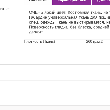
(Справочник
"Номенклатура"
чаться
(Общие))
ОЧЕНЬ яркий цвет! Костюмная ткань, не т
Габардин универсальная ткань для поши
Усадка и уход
Не садится.Стирка до
спец. одежды.Ткань не выстирывается, н
(Справочник
40"
Поверхность гладка, без блеска, средней
"Номенклатура"
держит.
(Общие))
Плотность (Ткань)
260 гр.м.2