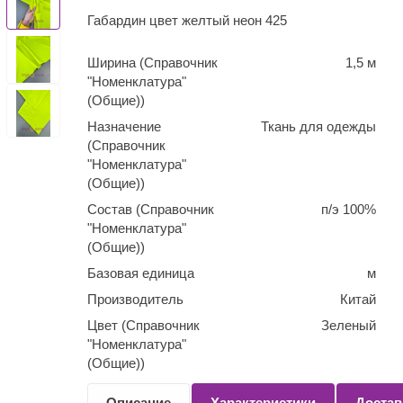
Габардин цвет желтый неон 425
Ширина (Справочник
1,5 м
"Номенклатура"
(Общие))
Назначение
Ткань для одежды
(Справочник
"Номенклатура"
(Общие))
Состав (Справочник
п/э 100%
"Номенклатура"
(Общие))
Базовая единица
м
Производитель
Китай
Цвет (Справочник
Зеленый
"Номенклатура"
(Общие))
Количество
0,1
Описание
Характеристики
Достав