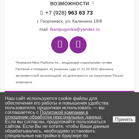
ВОЗМОЖНОСТИ
+7 (928)
963 63 73
г. Георгиевск, ул. Калинина 18/8
mail:
tkanipugovka@yandex.ru
*Компания Meta Platforms Inc., владеющая социальными сетями
Facebook и Instagram, по решению суда от 21.03.2022 признана
экстремистской организацией, ее деятельность на территории России
запрещена
Наш сайт используются cookie файлы для
Задать вопрос
обеспечения его работы и повышения удобства
пользователя, продолжая использовать — вы
Заказать звонок
соглашаетесь с
Политикой компании в
отношении обработки персональных данных
.
Создано в
ГИПЕРКУБ®
Принять
Если вы согласны, продолжайте пользоваться
ткани «Пуговка» © 2025
сайтом. Если Вы не хотите, чтобы Ваши данные
обрабатывались, необходимо установить
специальные настройки в браузере по