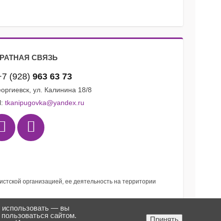
РАТНАЯ СВЯЗЬ
+7 (928)
963 63 73
Георгиевск, ул. Калинина 18/8
l:
tkanipugovka@yandex.ru
мистской организацией, ее деятельность на территории
я использовать — вы
 пользоваться сайтом.
Создано в
ткани «Пуговка» ©
Принять