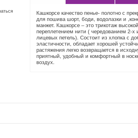
(Общие))
чаться
Кашкорсе качество пенье- полотно с пре
Усадка и уход
Не садится.Стирка до
для пошива шорт, боди, водолазки и ,кон
(Справочник
40"
манжет. Кашкорсе – это трикотаж высоко
"Номенклатура"
переплетением нити ( чередованием 2-х 
(Общие))
лицевых петель). Состоит из хлопка с 
Плотность (трикотаж
300 гр.м2.
эластичности, обладает хорошей устойч
1,8)
растяжения легко возвращается в исход
приятный, удобный и комфортный в носке
воздух.