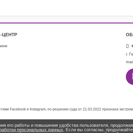
-ЦЕНТР
ОБ
зине
г. 
mai
етями Facebook и Instagram, по решению суда от 21.03.2022 признана экстре
ния его работы и повышения удобства пользователя, продолжа
бработки персональных данных
. Если вы согласны, продолжайте