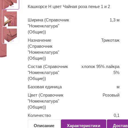
Кашкорсе Н цвет Чайная роза пенье 1 и 2
Ширина (Справочник
1,3 м
"Номенклатура"
(Общие))
Назначение
Трикотаж
(Справочник
"Номенклатура"
(Общие))
Состав (Справочник
хлопок 95% лайкра
"Номенклатура"
5%
(Общие))
Базовая единица
м
Цвет (Справочник
Розовый
"Номенклатура"
(Общие))
Количество
0,1
(Справочник
Описание
Характеристики
Достав
"Номенклатура"