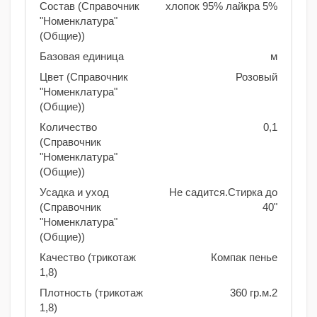
Состав (Справочник
хлопок 95% лайкра 5%
"Номенклатура"
(Общие))
Базовая единица
м
Цвет (Справочник
Розовый
"Номенклатура"
(Общие))
Количество
0,1
(Справочник
"Номенклатура"
(Общие))
Усадка и уход
Не садится.Стирка до
(Справочник
40"
"Номенклатура"
(Общие))
Качество (трикотаж
Компак пенье
1,8)
Плотность (трикотаж
360 гр.м.2
1,8)