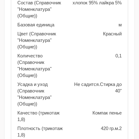
Состав (Справочник
хлопок 95% лайкра 5%
"Номенклатура"
(Общие))
Базовая единица
м
Цвет (Справочник
Красный
"Номенклатура"
(Общие))
Количество
0,1
(Справочник
"Номенклатура"
(Общие))
Усадка и уход
Не садится.Стирка до
(Справочник
40"
"Номенклатура"
(Общие))
Качество (трикотаж
Компак пенье
1,8)
Плотность (трикотаж
420 гр.м.2
1,8)