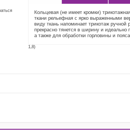
(Общие))
чаться
Кольцевая (не имеет кромки) трикотажна
Усадка и уход
Немного садится.
ткани рельефная с ярко выраженными в
(Справочник
Рекомендуем сделать
виду ткань напоминает трикотаж ручной р
"Номенклатура"
ВТО. Деликатный уход
прекрасно тянется в ширину и идеально 
(Общие))
а также для обработки горловины и пояса
Плотность (трикотаж
240 гр.м.2
1,8)