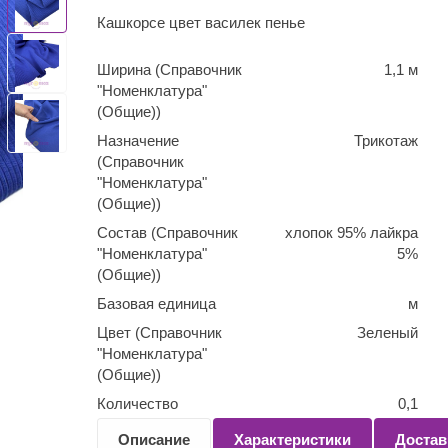
Кашкорсе цвет василек пенье
Ширина (Справочник
1,1 м
"Номенклатура"
(Общие))
Назначение
Трикотаж
(Справочник
"Номенклатура"
(Общие))
Состав (Справочник
хлопок 95% лайкра
"Номенклатура"
5%
(Общие))
Базовая единица
м
Цвет (Справочник
Зеленый
"Номенклатура"
(Общие))
Количество
0,1
(Справочник
Описание
Характеристики
Достав
"Номенклатура"