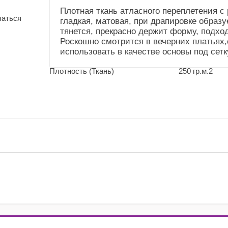
(Общие))
Плотная ткань атласного переплетения с
чаться
гладкая, матовая, при драпировке образу
Усадка и уход
Немного садится.
тянется, прекрасно держит форму, подхо
(Справочник
Рекомендуем сделать
Роскошно смотрится в вечерних платьях,
"Номенклатура"
ВТО. Деликатный уход
использовать в качестве основы под сетк
(Общие))
Плотность (Ткань)
250 гр.м.2