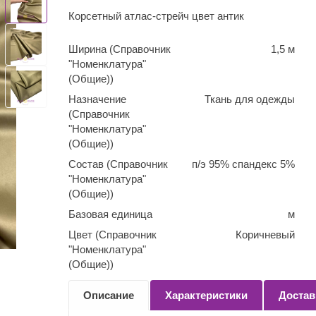
Корсетный атлас-стрейч цвет антик
Ширина (Справочник
1,5 м
"Номенклатура"
(Общие))
Назначение
Ткань для одежды
(Справочник
"Номенклатура"
(Общие))
Состав (Справочник
п/э 95% спандекс 5%
"Номенклатура"
(Общие))
Базовая единица
м
Цвет (Справочник
Коричневый
"Номенклатура"
(Общие))
Количество
0,1
Описание
Характеристики
Достав
(Справочник
"Номенклатура"