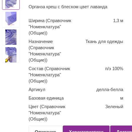
Органза креш с блеском цвет лаванда
Ширина (Справочник
1,3 м
"Номенклатура"
(Общие))
Назначение
Ткань для одежды
(Справочник
"Номенклатура"
(Общие))
Состав (Справочник
п/э 100%
"Номенклатура"
(Общие))
Артикул
делла-белла
Базовая единица
м
Цвет (Справочник
Зеленый
"Номенклатура"
(Общие))
Количество
0,1
Описание
Характеристики
Достав