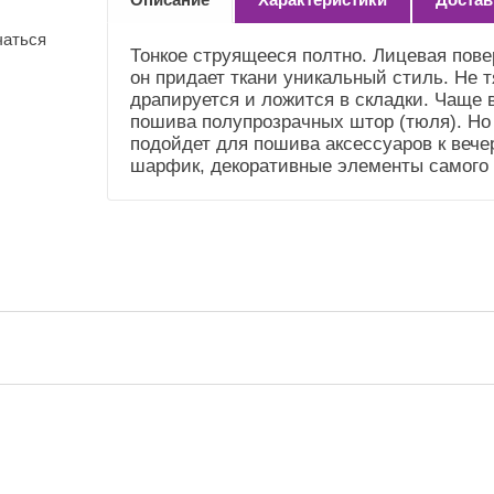
(Справочник
"Номенклатура"
чаться
(Общие))
Тонкое струящееся полтно. Лицевая пов
он придает ткани уникальный стиль. Не т
Усадка и уход
Не садится.Стирка до
драпируется и ложится в складки. Чаще 
(Справочник
40"
пошива полупрозрачных штор (тюля). Но 
"Номенклатура"
подойдет для пошива аксессуаров к вече
(Общие))
шарфик, декоративные элементы самого 
Плотность (Ткань)
70 гр.м.2