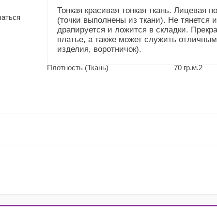
(Общие))
Тонкая красивая тонкая ткань. Лицевая п
чаться
(точки выполнены из ткани). Не тянется 
Усадка и уход
Не садится.Стирка до
драпируется и ложится в складки. Прекр
(Справочник
40"
платье, а также может служить отличным
"Номенклатура"
изделия, воротничок).
(Общие))
Плотность (Ткань)
70 гр.м.2