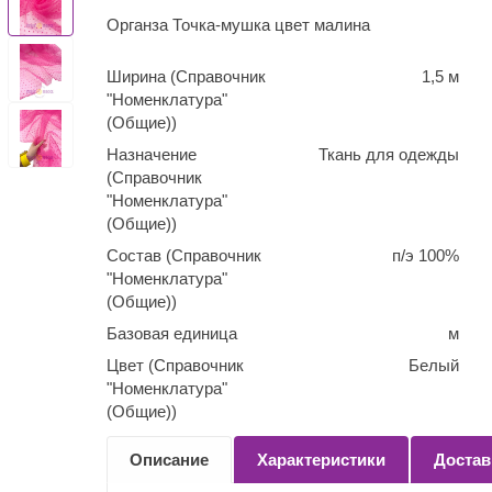
Органза Точка-мушка цвет малина
Ширина (Справочник
1,5 м
"Номенклатура"
(Общие))
Назначение
Ткань для одежды
(Справочник
"Номенклатура"
(Общие))
Состав (Справочник
п/э 100%
"Номенклатура"
(Общие))
Базовая единица
м
Цвет (Справочник
Белый
"Номенклатура"
(Общие))
Количество
0,1
Описание
Характеристики
Достав
(Справочник
"Номенклатура"