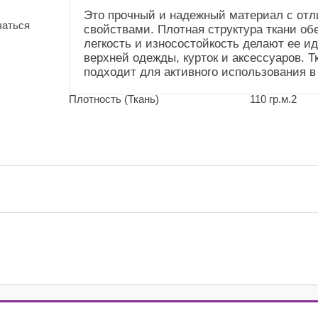
(Общие))
Это прочный и надежный материал с о
чаться
свойствами. Плотная структура ткани обе
Усадка и уход
Не садится.Стирка до
легкость и износостойкость делают ее и
(Справочник
40"
верхней одежды, курток и аксессуаров. Т
"Номенклатура"
подходит для активного использования в
(Общие))
Плотность (Ткань)
110 гр.м.2