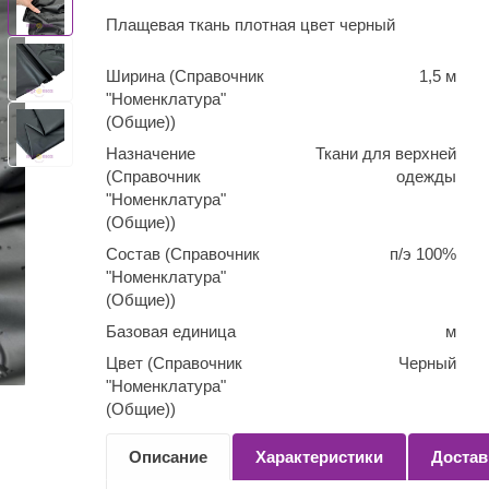
Плащевая ткань плотная цвет черный
Ширина (Справочник
1,5 м
"Номенклатура"
(Общие))
Назначение
Ткани для верхней
(Справочник
одежды
"Номенклатура"
(Общие))
Состав (Справочник
п/э 100%
"Номенклатура"
(Общие))
Базовая единица
м
Цвет (Справочник
Черный
"Номенклатура"
(Общие))
Количество
0,1
Описание
Характеристики
Достав
(Справочник
"Номенклатура"