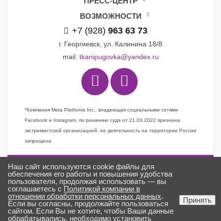
ПРЕСС-ЦЕНТР
ВОЗМОЖНОСТИ
+7 (928)
963 63 73
г. Георгиевск, ул. Калинина 18/8
mail:
tkanipugovka@yandex.ru
*Компания Meta Platforms Inc., владеющая социальными сетями
Facebook и Instagram, по решению суда от 21.03.2022 признана
экстремистской организацией, ее деятельность на территории России
запрещена
Наш сайт используются cookie файлы для
Задать вопрос
обеспечения его работы и повышения удобства
пользователя, продолжая использовать — вы
Заказать звонок
соглашаетесь с
Политикой компании в
отношении обработки персональных данных
.
Создано в
ГИПЕРКУБ®
Принять
Если вы согласны, продолжайте пользоваться
ткани «Пуговка» © 2025
сайтом. Если Вы не хотите, чтобы Ваши данные
обрабатывались, необходимо установить