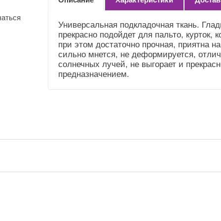
(Справочник
"Номенклатура"
чаться
(Общие))
Универсальная подкладочная ткань. Глад
прекрасно подойдет для пальто, курток, к
Усадка и уход
Не садится.Стирка до
при этом достаточно прочная, приятна на
(Справочник
40"
сильно мнется, не деформируется, отлич
"Номенклатура"
солнечных лучей, не выгорает и прекрас
(Общие))
предназначением.
Плотность (Ткань)
55 гр.м.2