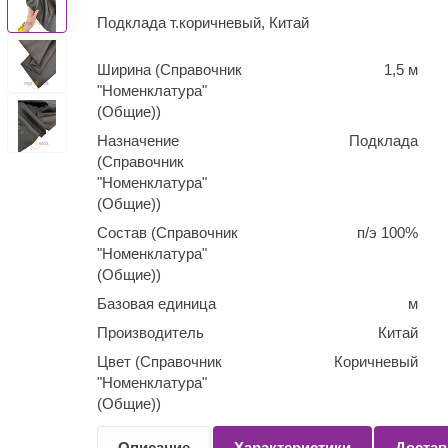
Подклада т.коричневый, Китай
Ширина (Справочник
1,5 м
"Номенклатура"
(Общие))
Назначение
Подклада
(Справочник
"Номенклатура"
(Общие))
Состав (Справочник
п/э 100%
"Номенклатура"
(Общие))
Базовая единица
м
Производитель
Китай
Цвет (Справочник
Коричневый
"Номенклатура"
(Общие))
Количество
0,1
Описание
Характеристики
Достав