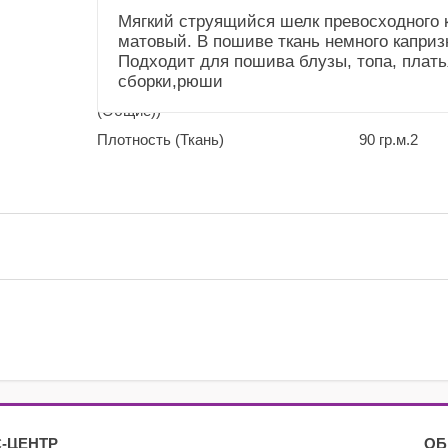
(Общие))
Мягкий струящийся шелк превосходного к
матовый. В пошиве ткань немного капризн
Усадка и уход
Не садится.Стирка до
Подходит для пошива блузы, топа, плать
(Справочник
40"
сборки,рюши
"Номенклатура"
(Общие))
Плотность (Ткань)
90 гр.м.2
-ЦЕНТР
ОБ