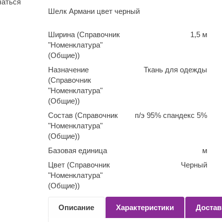
чаться
Шелк Армани цвет черный
Ширина (Справочник
1,5 м
"Номенклатура"
(Общие))
Назначение
Ткань для одежды
(Справочник
"Номенклатура"
(Общие))
Состав (Справочник
п/э 95% спандекс 5%
"Номенклатура"
(Общие))
Базовая единица
м
Цвет (Справочник
Черный
"Номенклатура"
(Общие))
Количество
0,1
Описание
Характеристики
Достав
(Справочник
"Номенклатура"