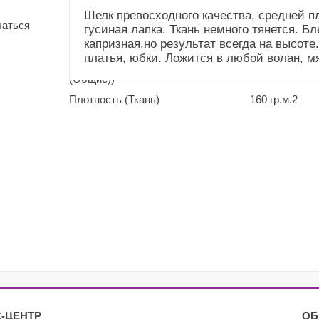
(Общие))
Шелк превосходного качества, средней п
чаться
гусиная лапка. Ткань немного тянется. Б
Усадка и уход
Не садится.Стирка до
капризная,но результат всегда на высоте
(Справочник
40"
платья, юбки. Ложится в любой волан, м
"Номенклатура"
(Общие))
Плотность (Ткань)
160 гр.м.2
-ЦЕНТР
ОБ