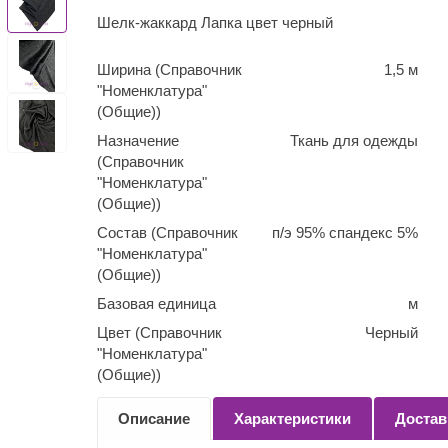
Шелк-жаккард Лапка цвет черный
Ширина (Справочник
1,5 м
"Номенклатура"
(Общие))
Назначение
Ткань для одежды
(Справочник
"Номенклатура"
(Общие))
Состав (Справочник
п/э 95% спандекс 5%
"Номенклатура"
(Общие))
Базовая единица
м
Цвет (Справочник
Черный
"Номенклатура"
(Общие))
Количество
0,1
Описание
Характеристики
Достав
(Справочник
"Номенклатура"