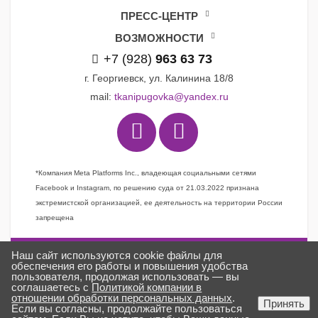
ПРЕСС-ЦЕНТР
ВОЗМОЖНОСТИ
+7 (928)
963 63 73
г. Георгиевск, ул. Калинина 18/8
mail:
tkanipugovka@yandex.ru
*Компания Meta Platforms Inc., владеющая социальными сетями
Facebook и Instagram, по решению суда от 21.03.2022 признана
экстремистской организацией, ее деятельность на территории России
запрещена
Наш сайт используются cookie файлы для
Задать вопрос
обеспечения его работы и повышения удобства
пользователя, продолжая использовать — вы
Заказать звонок
соглашаетесь с
Политикой компании в
отношении обработки персональных данных
.
Создано в
ГИПЕРКУБ®
Принять
Если вы согласны, продолжайте пользоваться
ткани «Пуговка» © 2025