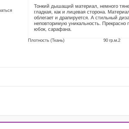
(Общие))
Тонкий дышащий материал, немного тянет
чаться
гладкая, как и лицевая сторона. Материа
Усадка и уход
Немного садится.
облегает и драпируется. А стильный ди
(Справочник
Рекомендуем сделать
неповторимую уникальность. Прекрасно п
"Номенклатура"
ВТО. Деликатный уход
юбок, сарафана.
(Общие))
Плотность (Ткань)
90 гр.м.2