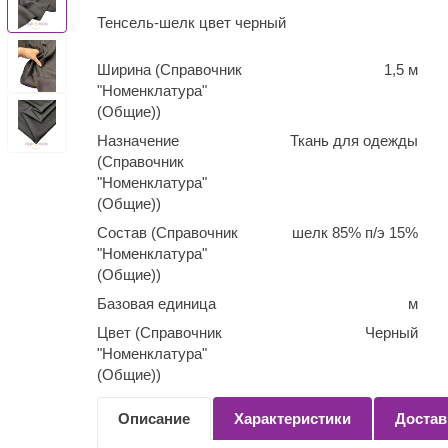
Тенсель-шелк цвет черный
Ширина (Справочник
1,5 м
"Номенклатура"
(Общие))
Назначение
Ткань для одежды
(Справочник
"Номенклатура"
(Общие))
Состав (Справочник
шелк 85% п/э 15%
"Номенклатура"
(Общие))
Базовая единица
м
Цвет (Справочник
Черный
"Номенклатура"
(Общие))
Количество
0,1
Описание
Характеристики
Достав
(Справочник
"Номенклатура"