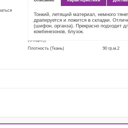
(Справочник
"Номенклатура"
чаться
(Общие))
Тонкий, летящий материал, немного тяне
драпируется и ложится в складки. Отлич
Усадка и уход
Немного садится.
(шифон, органза). Прекрасно подходит дл
(Справочник
Рекомендуем сделать
комбенезонов, блузок.
"Номенклатура"
ВТО. Деликатный уход
(Общие))
Плотность (Ткань)
90 гр.м.2