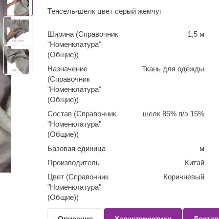
Тенсель-шелк цвет серый жемчуг
Ширина (Справочник
1,5 м
"Номенклатура"
(Общие))
Назначение
Ткань для одежды
(Справочник
"Номенклатура"
(Общие))
Состав (Справочник
шелк 85% п/э 15%
"Номенклатура"
(Общие))
Базовая единица
м
Производитель
Китай
Цвет (Справочник
Коричневый
"Номенклатура"
(Общие))
Количество
0,1
Описание
Характеристики
Достав