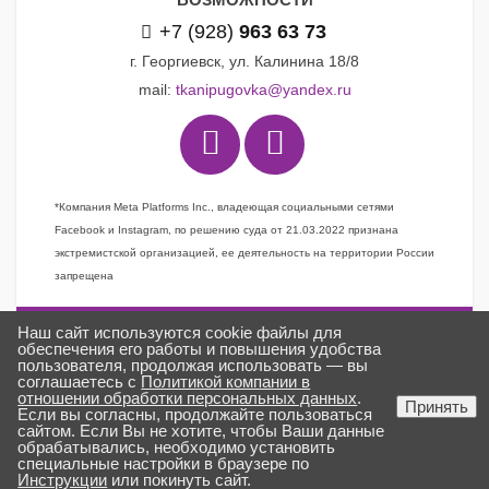
+7 (928)
963 63 73
г. Георгиевск, ул. Калинина 18/8
mail:
tkanipugovka@yandex.ru
*Компания Meta Platforms Inc., владеющая социальными сетями
Facebook и Instagram, по решению суда от 21.03.2022 признана
экстремистской организацией, ее деятельность на территории России
запрещена
Наш сайт используются cookie файлы для
Задать вопрос
обеспечения его работы и повышения удобства
пользователя, продолжая использовать — вы
Заказать звонок
соглашаетесь с
Политикой компании в
отношении обработки персональных данных
.
Создано в
ГИПЕРКУБ®
Принять
Если вы согласны, продолжайте пользоваться
ткани «Пуговка» © 2025
сайтом. Если Вы не хотите, чтобы Ваши данные
обрабатывались, необходимо установить
специальные настройки в браузере по
Инструкции
или покинуть сайт.