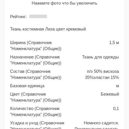
Нажмите фото что бы увеличить
Рейтинг:
Ткань костюмная Лиза цвет кремовый
Ширина (Справочник
1,5 м
"Номенклатура" (Общие))
Назначение (Справочник
Ткань для одежды
"Номенклатура" (Общие))
Состав (Справочник
п/э 50% вискоза
"Номенклатура" (Общие))
35%эластан 15%
Базовая единица
м
Цвет (Справочник
Бежевый
"Номенклатура" (Общие))
Количество (Справочник
0,1
"Номенклатура" (Общие))
Усадка и уход (Справочник
Немного садится.
"Номенклатура" (Общие))
Рекомендуем сделать