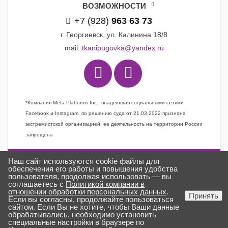
ВОЗМОЖНОСТИ
+7 (928)
963 63 73
г. Георгиевск, ул. Калинина 18/8
mail:
tkanipugovka@yandex.ru
*Компания Meta Platforms Inc., владеющая социальными сетями
Facebook и Instagram, по решению суда от 21.03.2022 признана
экстремистской организацией, ее деятельность на территории России
запрещена
Наш сайт используются cookie файлы для
Задать вопрос
обеспечения его работы и повышения удобства
пользователя, продолжая использовать — вы
Заказать звонок
соглашаетесь с
Политикой компании в
отношении обработки персональных данных
.
Создано в
ГИПЕРКУБ®
Принять
Если вы согласны, продолжайте пользоваться
ткани «Пуговка» © 2025
сайтом. Если Вы не хотите, чтобы Ваши данные
обрабатывались, необходимо установить
специальные настройки в браузере по