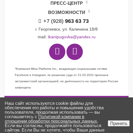
ПРЕСС-ЦЕНТР
ВОЗМОЖНОСТИ
+7 (928)
963 63 73
г. Георгиевск, ул. Калинина 18/8
mail:
tkanipugovka@yandex.ru
*Компания Meta Platforms Inc., владеющая социальными сетями
Facebook и Instagram, по решению суда от 21.03.2022 признана
экстремистской организацией, ее деятельность на территории России
запрещена
Наш сайт используются cookie файлы для
Задать вопрос
обеспечения его работы и повышения удобства
пользователя, продолжая использовать — вы
Заказать звонок
соглашаетесь с
Политикой компании в
отношении обработки персональных данных
.
Создано в
ГИПЕРКУБ®
Принять
Если вы согласны, продолжайте пользоваться
ткани «Пуговка» © 2025
сайтом. Если Вы не хотите, чтобы Ваши данные