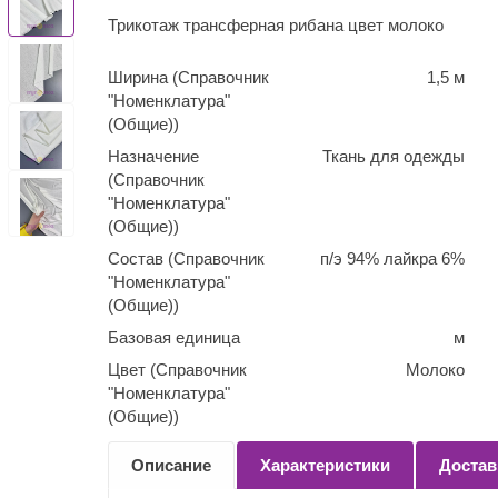
Трикотаж трансферная рибана цвет молоко
Ширина (Справочник
1,5 м
"Номенклатура"
(Общие))
Назначение
Ткань для одежды
(Справочник
"Номенклатура"
(Общие))
Состав (Справочник
п/э 94% лайкра 6%
"Номенклатура"
(Общие))
Базовая единица
м
Цвет (Справочник
Молоко
"Номенклатура"
(Общие))
Количество
0,1
Описание
Характеристики
Достав
(Справочник
"Номенклатура"