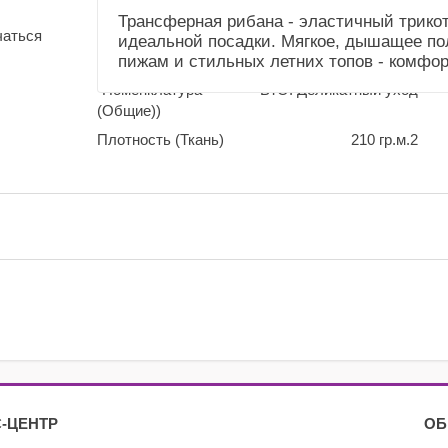
(Общие))
Трансферная рибана - эластичный трико
чаться
идеальной посадки. Мягкое, дышащее по
Усадка и уход
Немного садится.
пижам и стильных летних топов - комфор
(Справочник
Рекомендуем сделать
"Номенклатура"
ВТО. Деликатный уход
(Общие))
Плотность (Ткань)
210 гр.м.2
-ЦЕНТР
ОБ