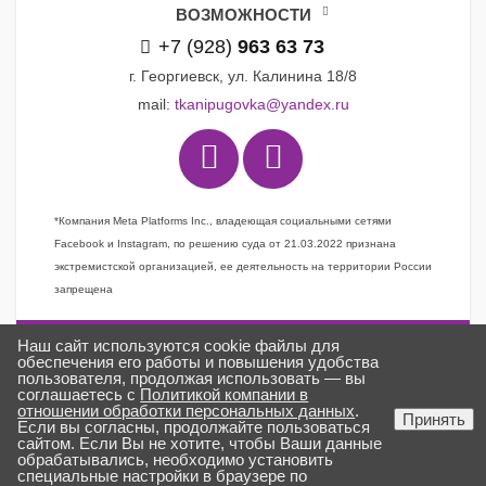
ВОЗМОЖНОСТИ
+7 (928)
963 63 73
г. Георгиевск, ул. Калинина 18/8
mail:
tkanipugovka@yandex.ru
*Компания Meta Platforms Inc., владеющая социальными сетями
Facebook и Instagram, по решению суда от 21.03.2022 признана
экстремистской организацией, ее деятельность на территории России
запрещена
Наш сайт используются cookie файлы для
Задать вопрос
обеспечения его работы и повышения удобства
пользователя, продолжая использовать — вы
Заказать звонок
соглашаетесь с
Политикой компании в
отношении обработки персональных данных
.
Создано в
ГИПЕРКУБ®
Принять
Если вы согласны, продолжайте пользоваться
ткани «Пуговка» © 2025
сайтом. Если Вы не хотите, чтобы Ваши данные
обрабатывались, необходимо установить
специальные настройки в браузере по