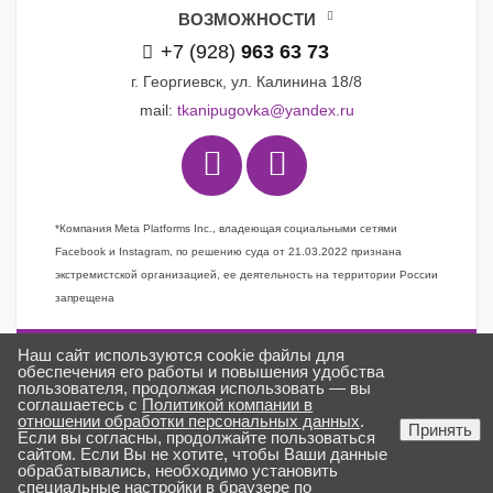
ВОЗМОЖНОСТИ
+7 (928)
963 63 73
г. Георгиевск, ул. Калинина 18/8
mail:
tkanipugovka@yandex.ru
*Компания Meta Platforms Inc., владеющая социальными сетями
Facebook и Instagram, по решению суда от 21.03.2022 признана
экстремистской организацией, ее деятельность на территории России
запрещена
Наш сайт используются cookie файлы для
Задать вопрос
обеспечения его работы и повышения удобства
пользователя, продолжая использовать — вы
Заказать звонок
соглашаетесь с
Политикой компании в
отношении обработки персональных данных
.
Создано в
ГИПЕРКУБ®
Принять
Если вы согласны, продолжайте пользоваться
ткани «Пуговка» © 2025
сайтом. Если Вы не хотите, чтобы Ваши данные
обрабатывались, необходимо установить
специальные настройки в браузере по