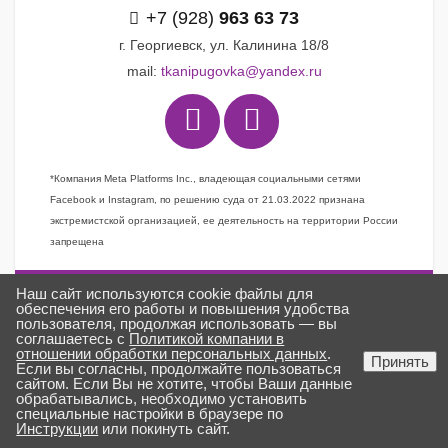
+7 (928)
963 63 73
г. Георгиевск, ул. Калинина 18/8
mail:
tkanipugovka@yandex.ru
*Компания Meta Platforms Inc., владеющая социальными сетями
Facebook и Instagram, по решению суда от 21.03.2022 признана
экстремистской организацией, ее деятельность на территории России
запрещена
Наш сайт используются cookie файлы для
Задать вопрос
обеспечения его работы и повышения удобства
пользователя, продолжая использовать — вы
Заказать звонок
соглашаетесь с
Политикой компании в
отношении обработки персональных данных
.
Создано в
ГИПЕРКУБ®
Принять
Если вы согласны, продолжайте пользоваться
ткани «Пуговка» © 2025
сайтом. Если Вы не хотите, чтобы Ваши данные
обрабатывались, необходимо установить
специальные настройки в браузере по
Инструкции
или покинуть сайт.