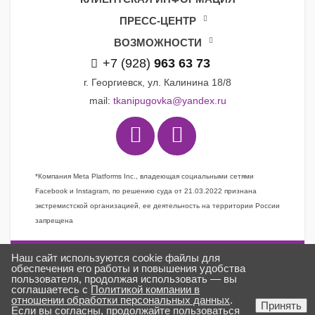
ПРЕСС-ЦЕНТР
ВОЗМОЖНОСТИ
+7 (928)
963 63 73
г. Георгиевск, ул. Калинина 18/8
mail:
tkanipugovka@yandex.ru
*Компания Meta Platforms Inc., владеющая социальными сетями
Facebook и Instagram, по решению суда от 21.03.2022 признана
экстремистской организацией, ее деятельность на территории России
запрещена
Наш сайт используются cookie файлы для
Задать вопрос
обеспечения его работы и повышения удобства
пользователя, продолжая использовать — вы
Заказать звонок
соглашаетесь с
Политикой компании в
отношении обработки персональных данных
.
Создано в
ГИПЕРКУБ®
Принять
Если вы согласны, продолжайте пользоваться