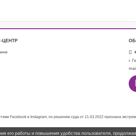
-ЦЕНТР
ОБ
зине
г. 
mai
етями Facebook и Instagram, по решению суда от 21.03.2022 признана экстре
ния его работы и повышения удобства пользователя, продолжа