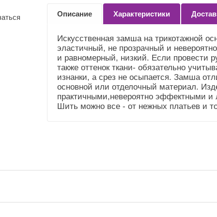
Количество
0,1
Описание
Характеристики
Достав
(Справочник
чаться
"Номенклатура"
(Общие))
Искусственная замша на трикотажной осн
эластичный, не прозрачный и невероятно
Усадка и уход
Немного садится.
и равномерный, низкий. Если провести р
(Справочник
Рекомендуем сделать
также оттенок ткани- обязательно учитыва
"Номенклатура"
ВТО. Деликатный уход
изнанки, а срез не осыпается. Замша отл
(Общие))
основной или отделочный материал. Изд
Плотность (Ткань)
320 гр.м.2
практичными,невероятно эффектными и л
Шить можно все - от нежных платьев и то