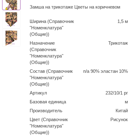
Замша на трикотаже Цветы на коричневом
Ширина (Справочник
1,5 м
"Номенклатура"
(Общие))
Назначение
Трикотаж
(Справочник
"Номенклатура"
(Общие))
Состав (Справочник
п/а 90% эластан 10%
"Номенклатура"
(Общие))
Артикул
232/10/1 рг
Базовая единица
м
Производитель
Китай
Цвет (Справочник
Рисунок
"Номенклатура"
(Общие))